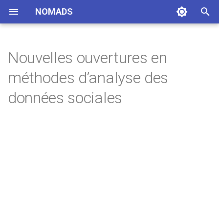
NOMADS
I
n
Nouvelles ouvertures en
i
méthodes d’analyse des
t
données sociales
i
a
l
i
s
a
t